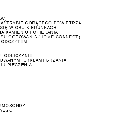
KW)
 W TRYBIE GORĄCEGO POWIETRZA
SIĘ W OBU KIERUNKACH
A KAMIENIU I OPIEKANIA
ASU GOTOWANIA (HOME CONNECT)
M ODCZYTEM
, ODLICZANIE
OWANYMI CYKLAMI GRZANIA
IU PIECZENIA
ERMOSONDY
OWEGO