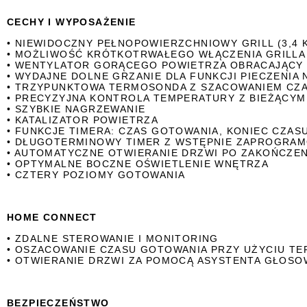
CECHY I WYPOSAŻENIE
• NIEWIDOCZNY PEŁNOPOWIERZCHNIOWY GRILL (3,4 
• MOŻLIWOŚĆ KRÓTKOTRWAŁEGO WŁĄCZENIA GRILLA
• WENTYLATOR GORĄCEGO POWIETRZA OBRACAJĄCY 
• WYDAJNE DOLNE GRZANIE DLA FUNKCJI PIECZENIA N
• TRZYPUNKTOWA TERMOSONDA Z SZACOWANIEM CZ
• PRECYZYJNA KONTROLA TEMPERATURY Z BIEŻĄCY
• SZYBKIE NAGRZEWANIE
• KATALIZATOR POWIETRZA
• FUNKCJE TIMERA: CZAS GOTOWANIA, KONIEC CZASU
• DŁUGOTERMINOWY TIMER Z WSTĘPNIE ZAPROGRAM
• AUTOMATYCZNE OTWIERANIE DRZWI PO ZAKOŃCZEN
• OPTYMALNE BOCZNE OŚWIETLENIE WNĘTRZA
• CZTERY POZIOMY GOTOWANIA
HOME CONNECT
• ZDALNE STEROWANIE I MONITORING
• OSZACOWANIE CZASU GOTOWANIA PRZY UŻYCIU T
• OTWIERANIE DRZWI ZA POMOCĄ ASYSTENTA GŁOS
BEZPIECZEŃSTWO