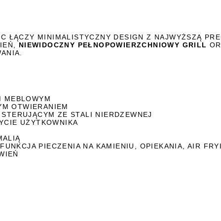
TIC ŁĄCZY MINIMALISTYCZNY DESIGN Z NAJWYŻSZĄ PR
IEŃ,
NIEWIDOCZNY PEŁNOPOWIERZCHNIOWY GRILL
OR
ANIA.
EM MEBLOWYM
YM OTWIERANIEM
 STERUJĄCYM ZE STALI NIERDZEWNEJ
RYCIE UŻYTKOWNIKA
MALIĄ
FUNKCJA PIECZENIA NA KAMIENIU, OPIEKANIA, AIR FRY
WIEŃ