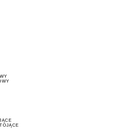
OWY
DOWY
JĄCE
STOJĄCE