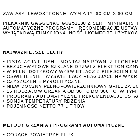
ZAWIASY: LEWOSTRONNE, WYMIARY: 60 CM X 60 CM
PIEKARNIK
GAGGENAU GO251130
Z SERII MINIMALIS
AUTOMATYCZNE PROGRAMY I REKOMENDACJE USTAW
WYJĄTKOWĄ FUNKCJONALNOŚĆ I KOMFORT UŻYTKOW
NAJWAŻNIEJSZE CECHY
• INSTALACJA FLUSH – MONTAŻ NA RÓWNI Z FRONT
• BEZUCHWYTOWE SZKLANE DRZWI Z ELEKTRONICZN
• W PEŁNI DOTYKOWY WYŚWIETLACZ Z PIERŚCIENIEM
• OŚWIETLENIE I WYŚWIETLACZ REAGUJĄCE NA WYK
• CZYSZCZENIE PYROLITYCZNE
• NIEWIDOCZNY PEŁNOPOWIERZCHNIOWY GRILL ZA E
• 15 RODZAJÓW GRZANIA OD 30 °C DO 300 °C, W TYM 
• PROGRAMY AUTOMATYCZNE I REKOMENDACJE USTA
• SONDA TEMPERATURY RDZENIA
• POJEMNOŚĆ NETTO 77 LITRÓW
METODY GRZANIA / PROGRAMY AUTOMATYCZNE
• GORĄCE POWIETRZE PLUS