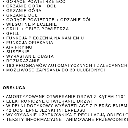
• GORĄCE POWIETRZE ECO
• GRZANIE GÓRA + DÓŁ
• GRZANIE GÓRA
• GRZANIE DÓŁ
• GORĄCE POWIETRZE + GRZANIE DÓŁ
• WILGOTNE PIECZENIE
• GRILL + OBIEG POWIETRZA
• GRILL
• FUNKCJA PIECZENIA NA KAMIENIU
• FUNKCJA OPIEKANIA
• AIR FRYING
• SUSZENIE
• WYRASTANIE CIASTA
• ROZMRAŻANIE
• 160 PROGRAMÓW AUTOMATYCZNYCH I ZALECANYCH
• MOŻLIWOŚĆ ZAPISANIA DO 30 ULUBIONYCH
OBSŁUGA
• AMORTYZOWANE OTWIERANIE DRZWI Z KĄTEM 110°
• ELEKTRONICZNE OTWIERANIE DRZWI
• W PEŁNI DOTYKOWY WYŚWIETLACZ Z PIERŚCIENIE
• 42 DOSTĘPNE JĘZYKI INTERFEJSU
• WYKRYWANIE UŻYTKOWNIKA Z REGULACJĄ ODLEGŁ
• TEKSTY INFORMACYJNE I ANIMOWANE PRZEWODNIK