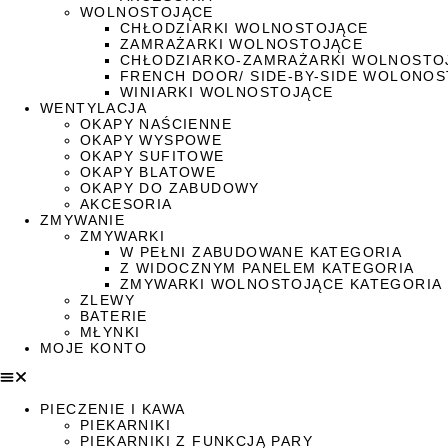
WOLNOSTOJĄCE
CHŁODZIARKI WOLNOSTOJĄCE
ZAMRAŻARKI WOLNOSTOJĄCE
CHŁODZIARKO-ZAMRAŻARKI WOLNOSTO
FRENCH DOOR/ SIDE-BY-SIDE WOLONO
WINIARKI WOLNOSTOJĄCE
WENTYLACJA
OKAPY NAŚCIENNE
OKAPY WYSPOWE
OKAPY SUFITOWE
OKAPY BLATOWE
OKAPY DO ZABUDOWY
AKCESORIA
ZMYWANIE
ZMYWARKI
W PEŁNI ZABUDOWANE KATEGORIA
Z WIDOCZNYM PANELEM KATEGORIA
ZMYWARKI WOLNOSTOJĄCE KATEGORIA
ZLEWY
BATERIE
MŁYNKI
MOJE KONTO
PIECZENIE I KAWA
PIEKARNIKI
PIEKARNIKI Z FUNKCJĄ PARY