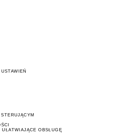
 USTAWIEŃ
M STERUJĄCYM
OŚCI
I UŁATWIAJĄCE OBSŁUGĘ