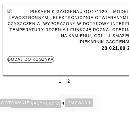
PIEKARNIK GAGGENA
28 021,00
DODAJ DO KOSZYKA
1
2
ZMYWANIE
GOTOWANIE
WINIARKI
OKAPY/WENTYLACJA