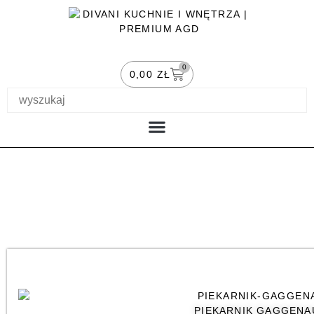
0
0,00
ZŁ
PIECZENIE I KAWA
MOJE KONTO
PIEKARNIK
PIEKARNIK GAGGENA