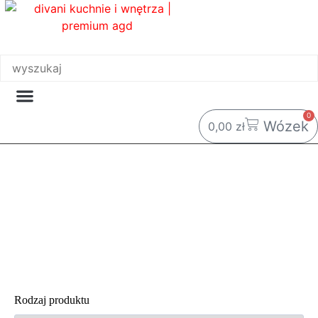
Przejdź
do
treści
0
Wózek
0,00
zł
FRANKE
Rodzaj produktu