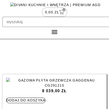
0
0,00
ZŁ
PIECZENIE I KAWA
MOJE KONTO
PŁYTA GAZOWA GAGGENAU
8 039,00
ZŁ
DODAJ DO KOSZYKA