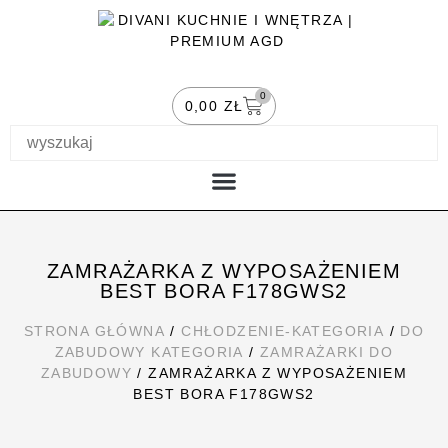
0
0,00
ZŁ
PIECZENIE I KAWA
MOJE KONTO
ZAMRAŻARKA Z WYPOSAŻENIEM
BEST BORA F178GWS2
STRONA GŁÓWNA
/
CHŁODZENIE-KATEGORIA
/
DO
ZABUDOWY KATEGORIA
/
ZAMRAŻARKI DO
ZABUDOWY
/ ZAMRAŻARKA Z WYPOSAŻENIEM
BEST BORA F178GWS2