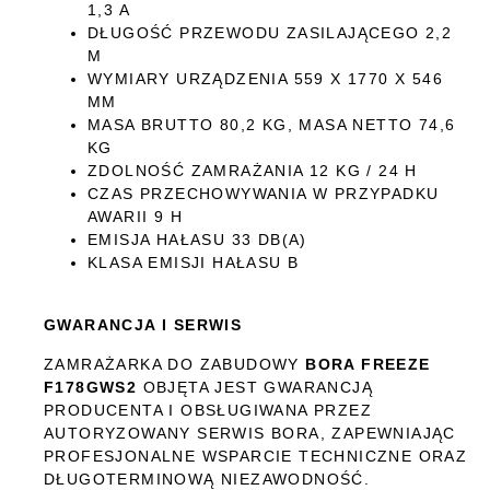
1,3 A
DŁUGOŚĆ PRZEWODU ZASILAJĄCEGO 2,2
M
WYMIARY URZĄDZENIA 559 X 1770 X 546
MM
MASA BRUTTO 80,2 KG, MASA NETTO 74,6
KG
ZDOLNOŚĆ ZAMRAŻANIA 12 KG / 24 H
CZAS PRZECHOWYWANIA W PRZYPADKU
AWARII 9 H
EMISJA HAŁASU 33 DB(A)
KLASA EMISJI HAŁASU B
GWARANCJA I SERWIS
ZAMRAŻARKA DO ZABUDOWY
BORA FREEZE
F178GWS2
OBJĘTA JEST GWARANCJĄ
PRODUCENTA I OBSŁUGIWANA PRZEZ
AUTORYZOWANY SERWIS BORA, ZAPEWNIAJĄC
PROFESJONALNE WSPARCIE TECHNICZNE ORAZ
DŁUGOTERMINOWĄ NIEZAWODNOŚĆ.