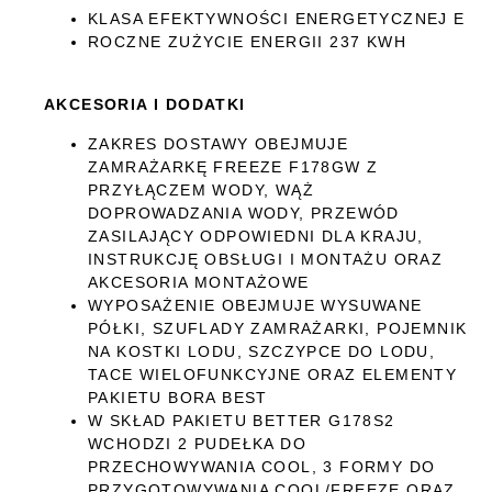
KLASA EFEKTYWNOŚCI ENERGETYCZNEJ E
ROCZNE ZUŻYCIE ENERGII 237 KWH
AKCESORIA I DODATKI
ZAKRES DOSTAWY OBEJMUJE
ZAMRAŻARKĘ FREEZE F178GW Z
PRZYŁĄCZEM WODY, WĄŻ
DOPROWADZANIA WODY, PRZEWÓD
ZASILAJĄCY ODPOWIEDNI DLA KRAJU,
INSTRUKCJĘ OBSŁUGI I MONTAŻU ORAZ
AKCESORIA MONTAŻOWE
WYPOSAŻENIE OBEJMUJE WYSUWANE
PÓŁKI, SZUFLADY ZAMRAŻARKI, POJEMNIK
NA KOSTKI LODU, SZCZYPCE DO LODU,
TACE WIELOFUNKCYJNE ORAZ ELEMENTY
PAKIETU BORA BEST
W SKŁAD PAKIETU BETTER G178S2
WCHODZI 2 PUDEŁKA DO
PRZECHOWYWANIA COOL, 3 FORMY DO
PRZYGOTOWYWANIA COOL/FREEZE ORAZ