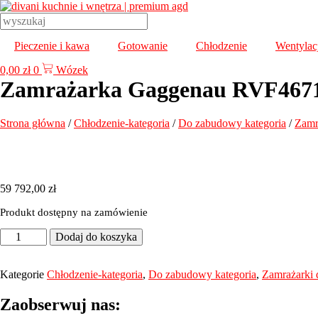
Przejdź
do
treści
Pieczenie i kawa
Gotowanie
Chłodzenie
Wentylac
0,00
zł
0
Wózek
Zamrażarka Gaggenau RVF467
Strona główna
/
Chłodzenie-kategoria
/
Do zabudowy kategoria
/
Zamr
59 792,00
zł
Produkt dostępny na zamówienie
ilość
Dodaj do koszyka
Zamrażarka
Gaggenau
RVF467190
Kategorie
Chłodzenie-kategoria
,
Do zabudowy kategoria
,
Zamrażarki
Zaobserwuj nas: