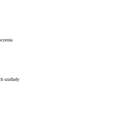
oczenia
ch szuflady