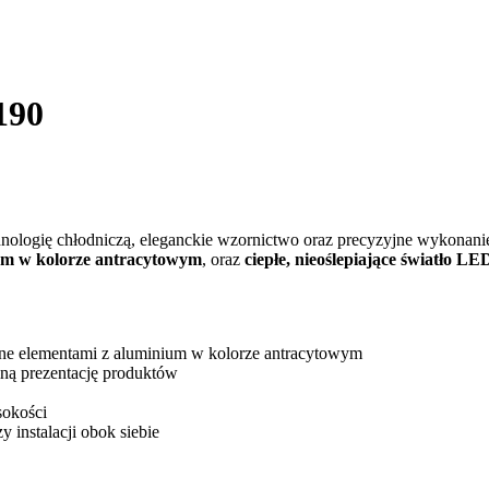
190
ologię chłodniczą, eleganckie wzornictwo oraz precyzyjne wykonanie 
um w kolorze antracytowym
, oraz
ciepłe, nieoślepiające światło LE
ione elementami z aluminium w kolorze antracytowym
lną prezentację produktów
sokości
 instalacji obok siebie