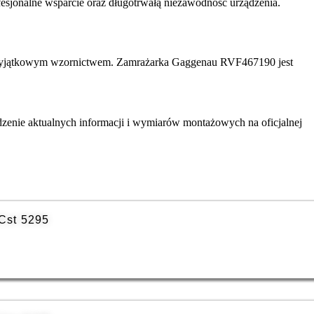
esjonalne wsparcie oraz długotrwałą niezawodność urządzenia.
i wyjątkowym wzornictwem. Zamrażarka Gaggenau RVF467190 jest
dzenie aktualnych informacji i wymiarów montażowych na oficjalnej
Cst 5295