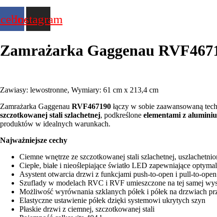
acebook
Instagram
Zamrażarka Gaggenau
RVF467
Zawiasy: lewostronne, Wymiary: 61 cm x 213,4 cm
Zamrażarka Gaggenau
RVF467190
łączy w sobie zaawansowaną techn
szczotkowanej stali szlachetnej
, podkreślone
elementami z alumini
produktów w idealnych warunkach.
Najważniejsze cechy
Ciemne wnętrze ze szczotkowanej stali szlachetnej, uszlachetn
Ciepłe, białe i nieoślepiające światło LED zapewniające optyma
Asystent otwarcia drzwi z funkcjami push-to-open i pull-to-open
Szuflady w modelach RVC i RVF umieszczone na tej samej wy
Możliwość wyrównania szklanych półek i półek na drzwiach przy
Elastyczne ustawienie półek dzięki systemowi ukrytych szyn
Płaskie drzwi z ciemnej, szczotkowanej stali