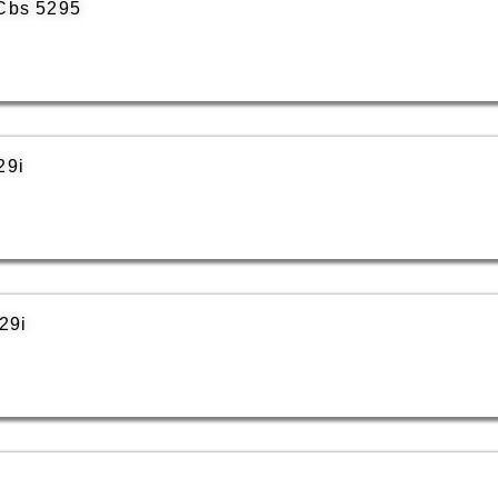
RCbs 5295
29i
29i