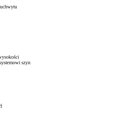
 uchwytu
 wysokości
 systemowi szyn
ej