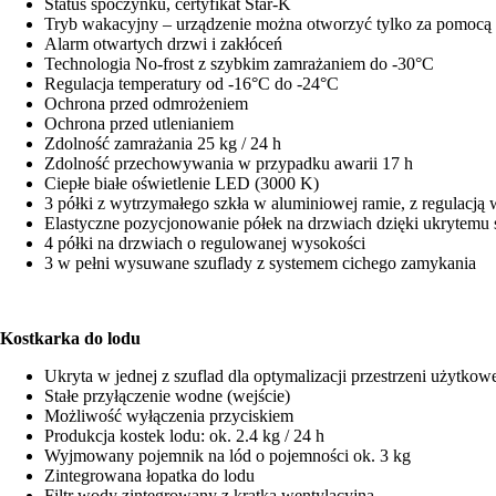
Status spoczynku, certyfikat Star-K
Tryb wakacyjny – urządzenie można otworzyć tylko za pomocą
Alarm otwartych drzwi i zakłóceń
Technologia No-frost z szybkim zamrażaniem do -30°C
Regulacja temperatury od -16°C do -24°C
Ochrona przed odmrożeniem
Ochrona przed utlenianiem
Zdolność zamrażania 25 kg / 24 h
Zdolność przechowywania w przypadku awarii 17 h
Ciepłe białe oświetlenie LED (3000 K)
3 półki z wytrzymałego szkła w aluminiowej ramie, z regulacją
Elastyczne pozycjonowanie półek na drzwiach dzięki ukrytemu
4 półki na drzwiach o regulowanej wysokości
3 w pełni wysuwane szuflady z systemem cichego zamykania
Kostkarka do lodu
Ukryta w jednej z szuflad dla optymalizacji przestrzeni użytkow
Stałe przyłączenie wodne (wejście)
Możliwość wyłączenia przyciskiem
Produkcja kostek lodu: ok. 2.4 kg / 24 h
Wyjmowany pojemnik na lód o pojemności ok. 3 kg
Zintegrowana łopatka do lodu
Filtr wody zintegrowany z kratką wentylacyjną