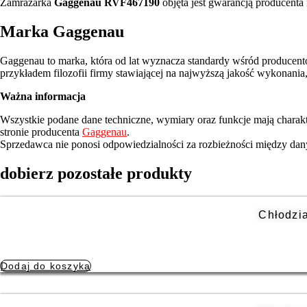
Zamrażarka
Gaggenau RVF467190
objęta jest gwarancją producenta
Marka Gaggenau
Gaggenau to marka, która od lat wyznacza standardy wśród produce
przykładem filozofii firmy stawiającej na najwyższą jakość wykonania
Ważna informacja
Wszystkie podane dane techniczne, wymiary oraz funkcje mają charakt
stronie producenta
Gaggenau
.
Sprzedawca nie ponosi odpowiedzialności za rozbieżności między dan
dobierz pozostałe produkty
Chłodzi
Dodaj do koszyka