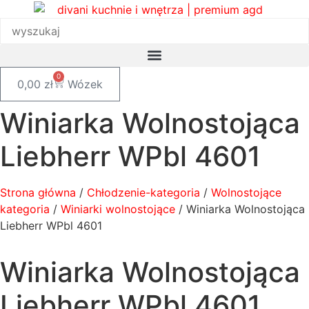
Przejdź
do
treści
0
0,00
zł
Wózek
Winiarka Wolnostojąca
Liebherr WPbl 4601
Strona główna
/
Chłodzenie-kategoria
/
Wolnostojące
kategoria
/
Winiarki wolnostojące
/ Winiarka Wolnostojąca
Liebherr WPbl 4601
Winiarka Wolnostojąca
Liebherr WPbl 4601