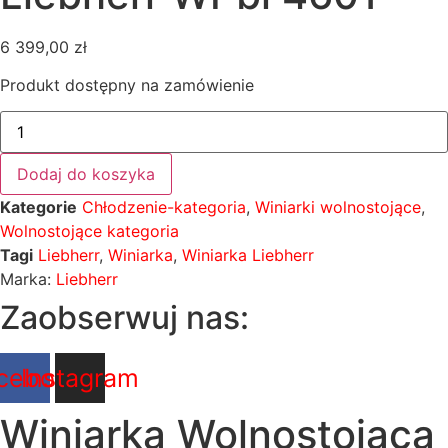
6 399,00
zł
Produkt dostępny na zamówienie
ilość
Winiarka
Wolnostojąca
Liebherr
Dodaj do koszyka
WPbl
4601
Kategorie
Chłodzenie-kategoria
,
Winiarki wolnostojące
,
Wolnostojące kategoria
Tagi
Liebherr
,
Winiarka
,
Winiarka Liebherr
Marka:
Liebherr
Zaobserwuj nas:
cebook
Instagram
Winiarka Wolnostojąca