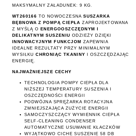
MAKSYMALNY ZAŁADUNEK: 9 KG.
WT260166
TO NOWOCZESNA
SUSZARKA
BĘBNOWA Z POMPĄ CIEPŁA
ZAPROJEKTOWANA
Z MYŚLĄ O
ENERGOOSZCZĘDNYM I
DELIKATNYM SUSZENIU
ODZIEŻY DZIĘKI
INNOWACYJNYM FUNKCJOM
ZAPEWNIA
IDEALNE REZULTATY PRZY MINIMALNYM
WYSIŁKU
CHRONIĄC TKANINY
I OSZCZĘDZAJĄC
ENERGIĘ.
NAJWAŻNIEJSZE CECHY
TECHNOLOGIA POMPY CIEPŁA DLA
NIŻSZEJ TEMPERATURY SUSZENIA I
OSZCZĘDNOŚCI ENERGII
PODWÓJNA SPRĘŻARKA ROTACYJNA
ZMNIEJSZAJĄCA ZUŻYCIE ENERGII
SAMOCZYSZCZĄCY WYMIENNIK CIEPŁA
SELF-CLEANING CONDENSER
AUTOMATYCZNE USUWANIE KŁACZKÓW
WYJĄTKOWO CICHE SUSZENIE 58 DB