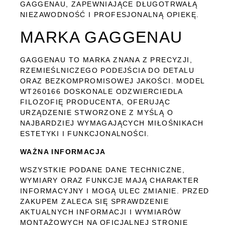
GAGGENAU, ZAPEWNIAJĄCE DŁUGOTRWAŁĄ
NIEZAWODNOŚĆ I PROFESJONALNĄ OPIEKĘ.
MARKA GAGGENAU
GAGGENAU TO MARKA ZNANA Z PRECYZJI,
RZEMIEŚLNICZEGO PODEJŚCIA DO DETALU
ORAZ BEZKOMPROMISOWEJ JAKOŚCI. MODEL
WT260166 DOSKONALE ODZWIERCIEDLA
FILOZOFIĘ PRODUCENTA, OFERUJĄC
URZĄDZENIE STWORZONE Z MYŚLĄ O
NAJBARDZIEJ WYMAGAJĄCYCH MIŁOŚNIKACH
ESTETYKI I FUNKCJONALNOŚCI.
WAŻNA INFORMACJA
WSZYSTKIE PODANE DANE TECHNICZNE,
WYMIARY ORAZ FUNKCJE MAJĄ CHARAKTER
INFORMACYJNY I MOGĄ ULEC ZMIANIE. PRZED
ZAKUPEM ZALECA SIĘ SPRAWDZENIE
AKTUALNYCH INFORMACJI I WYMIARÓW
MONTAŻOWYCH NA OFICJALNEJ STRONIE