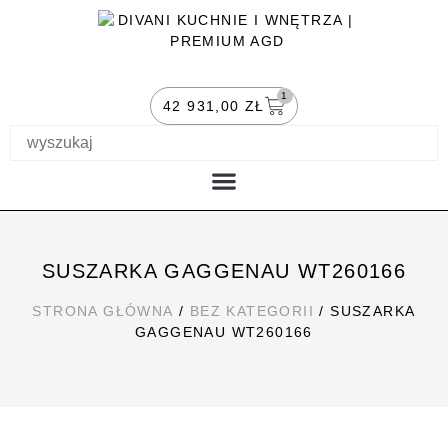
1
42 931,00
ZŁ
PIECZENIE I KAWA
MOJE KONTO
SUSZARKA GAGGENAU WT260166
STRONA GŁÓWNA
/
BEZ KATEGORII
/ SUSZARKA
GAGGENAU WT260166