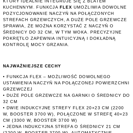
KTÓRY IDEALNIE INTEGRUJE SIĘ Z BLATEM
KUCHENNYM. FUNKCJA
FLEX
UMOŻLIWIA DOWOLNE
POZYCJONOWANIE NACZYŃ NA POŁĄCZONYCH
STREFACH GRZEWCZYCH, A DUŻE POLE GRZEWCZE
SPRAWIA, ŻE MOŻNA KORZYSTAĆ Z NACZYŃ O
ŚREDNICY DO 32 CM, W TYM WOKA. PRECYZYJNE
POKRĘTŁO ZAPEWNIA INTUICYJNĄ I DOKŁADNĄ
KONTROLĘ MOCY GRZANIA.
NAJWAŻNIEJSZE CECHY
• FUNKCJA FLEX – MOŻLIWOŚĆ DOWOLNEGO
USTAWIENIA NACZYŃ NA POŁĄCZONEJ POWIERZCHNI
GRZEWCZEJ
• DUŻE POLE GRZEWCZE NA GARNKI O ŚREDNICY DO
32 CM
• DWIE INDUKCYJNE STREFY FLEX 20×23 CM (2200
W, BOOSTER 3700 W), POŁĄCZONE W STREFĘ 40×23
CM (3300 W, BOOSTER 3700 W)
• JEDNA INDUKCYJNA STREFA O ŚREDNICY 21 CM
(2200 W, BOOSTER 3700 W), AUTOMATYCZNIE