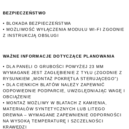
BEZPIECZEŃSTWO
• BLOKADA BEZPIECZEŃSTWA
• MOŻLIWOŚĆ WYŁĄCZENIA MODUŁU WI-FI ZGODNIE
Z INSTRUKCJĄ OBSŁUGI
WAŻNE INFORMACJE DOTYCZĄCE PLANOWANIA
• DLA PANELI O GRUBOŚCI POWYŻEJ 23 MM
WYMAGANE JEST ZAGŁĘBIENIE Z TYŁU (ZGODNIE Z
RYSUNKIEM „MONTAŻ POKRĘTŁA STERUJĄCEGO”)
• DLA CIENKICH BLATÓW NALEŻY ZAPEWNIĆ
ODPOWIEDNIE PODPARCIE, UWZGLĘDNIAJĄC WAGĘ I
OBCIĄŻENIE
• MONTAŻ MOŻLIWY W BLATACH Z KAMIENIA,
MATERIAŁÓW SYNTETYCZNYCH LUB LITEGO
DREWNA – WYMAGANE ZAPEWNIENIE ODPORNOŚCI
NA WYSOKĄ TEMPERATURĘ I SZCZELNOŚCI
KRAWĘDZI