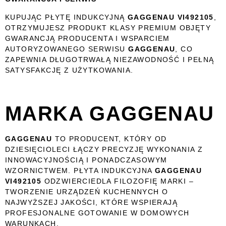
KUPUJĄC PŁYTĘ INDUKCYJNĄ
GAGGENAU VI492105
,
OTRZYMUJESZ PRODUKT KLASY PREMIUM OBJĘTY
GWARANCJĄ PRODUCENTA I WSPARCIEM
AUTORYZOWANEGO SERWISU
GAGGENAU
, CO
ZAPEWNIA DŁUGOTRWAŁĄ NIEZAWODNOŚĆ I PEŁNĄ
SATYSFAKCJĘ Z UŻYTKOWANIA.
MARKA GAGGENAU
GAGGENAU
TO PRODUCENT, KTÓRY OD
DZIESIĘCIOLECI ŁĄCZY PRECYZJĘ WYKONANIA Z
INNOWACYJNOŚCIĄ I PONADCZASOWYM
WZORNICTWEM. PŁYTA INDUKCYJNA
GAGGENAU
VI492105
ODZWIERCIEDLA FILOZOFIĘ MARKI –
TWORZENIE URZĄDZEŃ KUCHENNYCH O
NAJWYŻSZEJ JAKOŚCI, KTÓRE WSPIERAJĄ
PROFESJONALNE GOTOWANIE W DOMOWYCH
WARUNKACH.