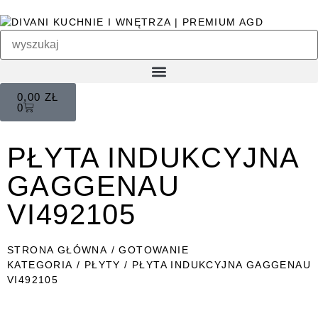
0,00
ZŁ
0
PŁYTA INDUKCYJNA
GAGGENAU
VI492105
STRONA GŁÓWNA
/
GOTOWANIE
KATEGORIA
/
PŁYTY
/ PŁYTA INDUKCYJNA GAGGENAU
VI492105