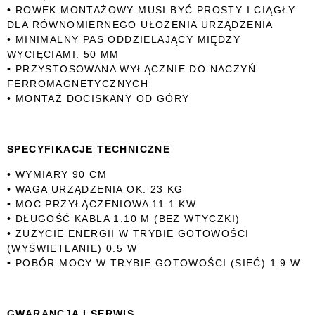
• ROWEK MONTAŻOWY MUSI BYĆ PROSTY I CIĄGŁY
DLA RÓWNOMIERNEGO UŁOŻENIA URZĄDZENIA
• MINIMALNY PAS ODDZIELAJĄCY MIĘDZY
WYCIĘCIAMI: 50 MM
• PRZYSTOSOWANA WYŁĄCZNIE DO NACZYŃ
FERROMAGNETYCZNYCH
• MONTAŻ DOCISKANY OD GÓRY
SPECYFIKACJE TECHNICZNE
• WYMIARY 90 CM
• WAGA URZĄDZENIA OK. 23 KG
• MOC PRZYŁĄCZENIOWA 11.1 KW
• DŁUGOŚĆ KABLA 1.10 M (BEZ WTYCZKI)
• ZUŻYCIE ENERGII W TRYBIE GOTOWOŚCI
(WYŚWIETLANIE) 0.5 W
• POBÓR MOCY W TRYBIE GOTOWOŚCI (SIEĆ) 1.9 W
GWARANCJA I SERWIS