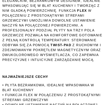
ELEGANCKIM, BEZRAMKOWYM DESIGNEM, IDEALNIE
WPASOWUJĄC SIĘ W BLAT KUCHENNY I TWORZĄC Z
NIM GŁADKĄ POWIERZCHNIĘ. FUNKCJA
FLEX
W
POŁĄCZENIU Z PROSTOKĄTNYMI STREFAMI
GRZEWCZYMI UMOŻLIWIA DOWOLNE USTAWIENIE
NACZYŃ NA POŁĄCZONEJ POWIERZCHNI, A
PROFESJONALNY PODZIAŁ PŁYTY NA TRZY POLA
GRZEWCZE POZWALA NA KOMFORTOWE GOTOWANIE
Z PEŁNĄ KONTROLĄ TEMPERATURY. STEROWANIE
ODBYWA SIĘ ZA POMOCĄ
TWIST-PAD
Z RUCHOMYM I
ZDEJMOWANYM POKRĘTŁEM MAGNETYCZNYM ORAZ
DWUKOLOROWEGO WYŚWIETLACZA, CO ZAPEWNIA
PRECYZYJNE I INTUICYJNE ZARZĄDZANIE MOCĄ.
NAJWAŻNIEJSZE CECHY
• PŁYTA BEZRAMKOWA, IDEALNIE WPASOWANA W
BLAT KUCHENNY
• FUNKCJA FLEX W POŁĄCZENIU Z PROSTOKĄTNYMI
STREFAMI GRZEWCZYMI
• DOWOLNE USTAWIENIE NACZYŃ NA POŁĄCZONEJ