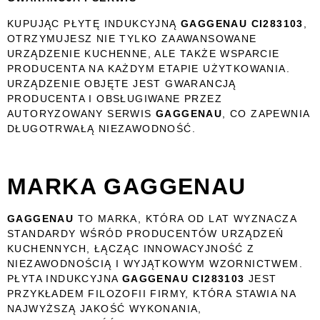
KUPUJĄC PŁYTĘ INDUKCYJNĄ
GAGGENAU CI283103
,
OTRZYMUJESZ NIE TYLKO ZAAWANSOWANE
URZĄDZENIE KUCHENNE, ALE TAKŻE WSPARCIE
PRODUCENTA NA KAŻDYM ETAPIE UŻYTKOWANIA.
URZĄDZENIE OBJĘTE JEST GWARANCJĄ
PRODUCENTA I OBSŁUGIWANE PRZEZ
AUTORYZOWANY SERWIS
GAGGENAU
, CO ZAPEWNIA
DŁUGOTRWAŁĄ NIEZAWODNOŚĆ.
MARKA GAGGENAU
GAGGENAU
TO MARKA, KTÓRA OD LAT WYZNACZA
STANDARDY WŚRÓD PRODUCENTÓW URZĄDZEŃ
KUCHENNYCH, ŁĄCZĄC INNOWACYJNOŚĆ Z
NIEZAWODNOŚCIĄ I WYJĄTKOWYM WZORNICTWEM.
PŁYTA INDUKCYJNA
GAGGENAU CI283103
JEST
PRZYKŁADEM FILOZOFII FIRMY, KTÓRA STAWIA NA
NAJWYŻSZĄ JAKOŚĆ WYKONANIA,