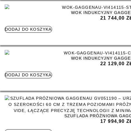
WOK INDUKCYJNY GAGGEN
21 744,00
Z
DODAJ DO KOSZYKA
WOK INDUKCYJNY GAGGEN
22 129,00
Z
DODAJ DO KOSZYKA
SZUFLADA PRÓŻNIOWA GAG
17 994,90
Z