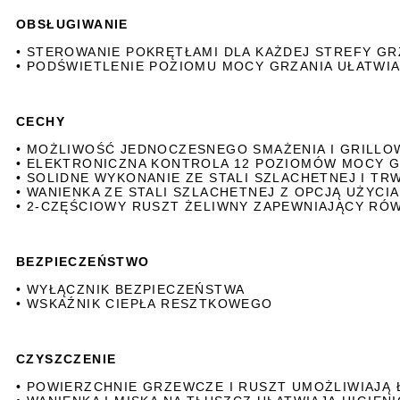
OBSŁUGIWANIE
• STEROWANIE POKRĘTŁAMI DLA KAŻDEJ STREFY G
• PODŚWIETLENIE POZIOMU MOCY GRZANIA UŁATWI
CECHY
• MOŻLIWOŚĆ JEDNOCZESNEGO SMAŻENIA I GRILLO
• ELEKTRONICZNA KONTROLA 12 POZIOMÓW MOCY G
• SOLIDNE WYKONANIE ZE STALI SZLACHETNEJ I T
• WANIENKA ZE STALI SZLACHETNEJ Z OPCJĄ UŻYCIA
• 2-CZĘŚCIOWY RUSZT ŻELIWNY ZAPEWNIAJĄCY RÓ
BEZPIECZEŃSTWO
• WYŁĄCZNIK BEZPIECZEŃSTWA
• WSKAŹNIK CIEPŁA RESZTKOWEGO
CZYSZCZENIE
• POWIERZCHNIE GRZEWCZE I RUSZT UMOŻLIWIAJĄ