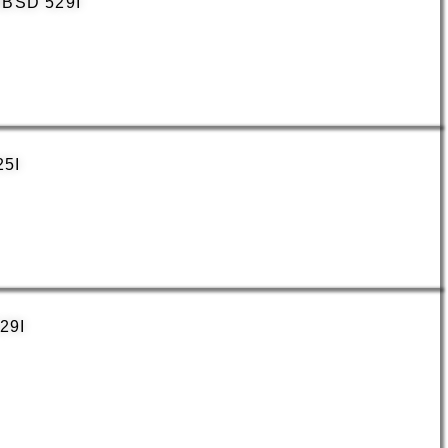
BSD 529I
5I
29I