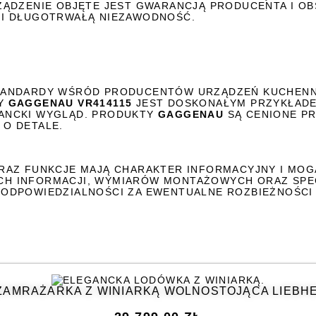
ZĄDZENIE OBJĘTE JEST GWARANCJĄ PRODUCENTA I O
 I DŁUGOTRWAŁĄ NIEZAWODNOŚĆ.
STANDARDY WŚRÓD PRODUCENTÓW URZĄDZEŃ KUCHENN
NY
GAGGENAU VR414115
JEST DOSKONAŁYM PRZYKŁADEM
ANCKI WYGLĄD. PRODUKTY
GAGGENAU
SĄ CENIONE PR
O DETALE.
RAZ FUNKCJE MAJĄ CHARAKTER INFORMACYJNY I MOG
H INFORMACJI, WYMIARÓW MONTAŻOWYCH ORAZ SPECY
 ODPOWIEDZIALNOŚCI ZA EWENTUALNE ROZBIEŻNOŚCI 
ZAMRAŻARKA Z WINIARKĄ WOLNOSTOJĄCA LIEBHE