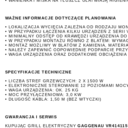
• WANIENKA I MISKA NA TŁUSZCZ UŁATWIAJĄ HIGIE
WAŻNE INFORMACJE DOTYCZĄCE PLANOWANIA
• LOKALIZACJA WYCIĘCIA ZALEŻNA OD RODZAJU MON
• W PRZYPADKU ŁĄCZENIA KILKU URZĄDZEŃ Z SERII 
• MINIMALNY ODSTĘP OD KRAWĘDZI URZĄDZENIA DO
• W PRZYPADKU MONTAŻU RÓWNO Z BLATEM: WYMA
• MONTAŻ MOŻLIWY W BLATÓW Z KAMIENIA, MATER
• NALEŻY ZAPEWNIĆ ODPOWIEDNIE PODPARCIE PRZY
• WAGA URZĄDZENIA ORAZ DODATKOWE OBCIĄŻENI
SPECYFIKACJE TECHNICZNE
• LICZBA STREF GRZEWCZYCH: 2 X 1500 W
• ELEKTRONICZNE STEROWANIE 12 POZIOMAMI MOC
• WAGA URZĄDZENIA: OK. 25 KG
• MOC PRZYŁĄCZENIOWA: 3,0 KW
• DŁUGOŚĆ KABLA: 1,50 M (BEZ WTYCZKI)
GWARANCJA I SERWIS
KUPUJĄC GRILL ELEKTRYCZNY
GAGGENAU VR414115