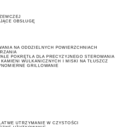
RZEWCZEJ
AJĄCE OBSŁUGĘ
WANIA NA ODDZIELNYCH POWIERZCHNIACH
RZANIA
RWAŁE POKRĘTŁA DLA PRECYZYJNEGO STEROWANIA
 KAMIENI WULKANICZNYCH I MISKI NA TŁUSZCZ
WNOMIERNE GRILLOWANIE
 ŁATWE UTRZYMANIE W CZYSTOŚCI