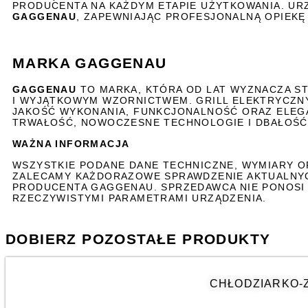
PRODUCENTA NA KAŻDYM ETAPIE UŻYTKOWANIA. UR
GAGGENAU
, ZAPEWNIAJĄC PROFESJONALNĄ OPIEKĘ
MARKA GAGGENAU
GAGGENAU
TO MARKA, KTÓRA OD LAT WYZNACZA 
I WYJĄTKOWYM WZORNICTWEM. GRILL ELEKTRYCZ
JAKOŚĆ WYKONANIA, FUNKCJONALNOŚĆ ORAZ ELEG
TRWAŁOŚĆ, NOWOCZESNE TECHNOLOGIE I DBAŁOŚĆ 
WAŻNA INFORMACJA
WSZYSTKIE PODANE DANE TECHNICZNE, WYMIARY O
ZALECAMY KAŻDORAZOWE SPRAWDZENIE AKTUALNYC
PRODUCENTA
GAGGENAU
. SPRZEDAWCA NIE PONOSI
RZECZYWISTYMI PARAMETRAMI URZĄDZENIA.
DOBIERZ POZOSTAŁE PRODUKTY
CHŁODZIARKO-