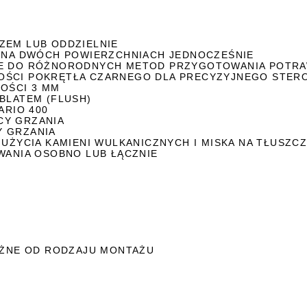
ZEM LUB ODDZIELNIE
A NA DWÓCH POWIERZCHNIACH JEDNOCZEŚNIE
ZNE DO RÓŻNORODNYCH METOD PRZYGOTOWANIA POTR
KOŚCI POKRĘTŁA CZARNEGO DLA PRECYZYJNEGO STER
BOŚCI 3 MM
BLATEM (FLUSH)
ARIO 400
CY GRZANIA
Y GRZANIA
 UŻYCIA KAMIENI WULKANICZNYCH I MISKA NA TŁUSZC
YWANIA OSOBNO LUB ŁĄCZNIE
LEŻNE OD RODZAJU MONTAŻU