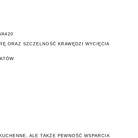
VA420
RĘ ORAZ SZCZELNOŚĆ KRAWĘDZI WYCIĘCIA
LATÓW
 KUCHENNE, ALE TAKŻE PEWNOŚĆ WSPARCIA