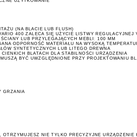
NICZNE UŻYTKOWANIE
TAŻU (NA BLACIE LUB FLUSH)
VARIO 400 ZALECA SIĘ UŻYCIE LISTWY REGULACYJNEJ 
 ŚCIANY LUB PRZYLEGAJĄCYCH MEBLI: 100 MM
GANA ODPORNOŚĆ MATERIAŁU NA WYSOKĄ TEMPERATU
IAŁÓW SYNTETYCZNYCH LUB LITEGO DREWNA
 CIENKICH BLATACH DLA STABILNOŚCI URZĄDZENIA
A MUSZĄ BYĆ UWZGLĘDNIONE PRZY PROJEKTOWANIU B
Y GRZANIA
, OTRZYMUJESZ NIE TYLKO PRECYZYJNE URZĄDZENIE