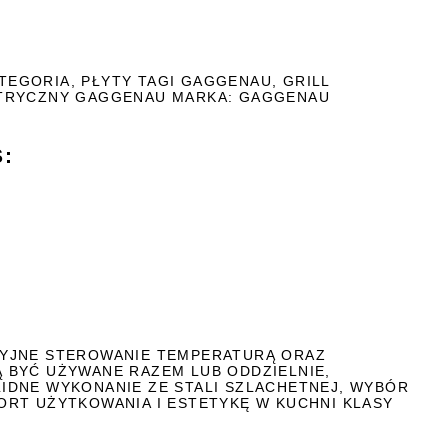
TEGORIA
,
PŁYTY
TAGI
GAGGENAU
,
GRILL
KTRYCZNY GAGGENAU
MARKA:
GAGGENAU
:
ZYJNE STEROWANIE TEMPERATURĄ ORAZ
Ą BYĆ UŻYWANE RAZEM LUB ODDZIELNIE,
IDNE WYKONANIE ZE STALI SZLACHETNEJ, WYBÓR
RT UŻYTKOWANIA I ESTETYKĘ W KUCHNI KLASY