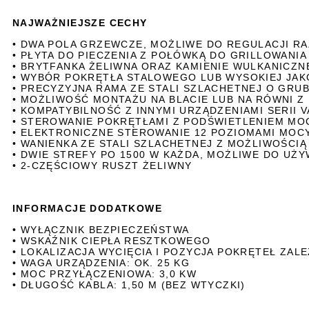
NAJWAŻNIEJSZE CECHY
• DWA POLA GRZEWCZE, MOŻLIWE DO REGULACJI RA
• PŁYTA DO PIECZENIA Z POŁÓWKĄ DO GRILLOWANI
• BRYTFANKA ŻELIWNA ORAZ KAMIENIE WULKANIC
• WYBÓR POKRĘTŁA STALOWEGO LUB WYSOKIEJ JA
• PRECYZYJNA RAMA ZE STALI SZLACHETNEJ O GRU
• MOŻLIWOŚĆ MONTAŻU NA BLACIE LUB NA RÓWNI Z 
• KOMPATYBILNOŚĆ Z INNYMI URZĄDZENIAMI SERII V
• STEROWANIE POKRĘTŁAMI Z PODŚWIETLENIEM MO
• ELEKTRONICZNE STEROWANIE 12 POZIOMAMI MOC
• WANIENKA ZE STALI SZLACHETNEJ Z MOŻLIWOŚCIĄ
• DWIE STREFY PO 1500 W KAŻDA, MOŻLIWE DO UŻ
• 2-CZĘŚCIOWY RUSZT ŻELIWNY
INFORMACJE DODATKOWE
• WYŁĄCZNIK BEZPIECZEŃSTWA
• WSKAŹNIK CIEPŁA RESZTKOWEGO
• LOKALIZACJA WYCIĘCIA I POZYCJA POKRĘTEŁ ZA
• WAGA URZĄDZENIA: OK. 25 KG
• MOC PRZYŁĄCZENIOWA: 3,0 KW
• DŁUGOŚĆ KABLA: 1,50 M (BEZ WTYCZKI)