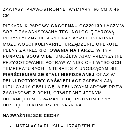
ZAWIASY: PRAWOSTRONNE, WYMIARY: 60 CM X 45
CM
PIEKARNIK PAROWY
GAGGENAU GS220130
ŁĄCZY W
SOBIE ZAAWANSOWANĄ TECHNOLOGIĘ PAROWĄ,
PURYSTYCZNY DESIGN ORAZ WSZECHSTRONNE
MOŻLIWOŚCI KULINARNE. URZĄDZENIE OFERUJE
PEŁNY ZAKRES
GOTOWANIA NA PARZE
, W TYM
FUNKCJĘ SOUS-VIDE
, UMOŻLIWIAJĄC PRECYZYJNE
PRZYGOTOWANIE POTRAW W NISKICH I WYSOKICH
TEMPERATURACH. INTERFEJS Z UNOSZĄCYM SIĘ
PIERŚCIENIEM ZE STALI NIERDZEWNEJ
ORAZ W
PEŁNI
DOTYKOWY WYŚWIETLACZ
ZAPEWNIAJĄ
INTUICYJNĄ OBSŁUGĘ, A PEŁNOWYMIAROWE DRZWI
ZAWIASOWE Z BOKU, OTWIERANE JEDNYM
DOTKNIĘCIEM, GWARANTUJĄ ERGONOMICZNY
DOSTĘP DO KOMORY PIEKARNIKA.
NAJWAŻNIEJSZE CECHY
INSTALACJA FLUSH – URZĄDZENIE