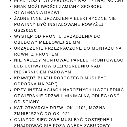
PLAN NISZY DO ZABUDOWY BEZ TYLNEJ ŚCIANY
BRAK MOŻLIWOŚCI ZAMIANY SPOSOBU
OTWIERANIA DRZWI
ŻADNE INNE URZĄDZENIA ELEKTRYCZNE NIE
POWINNY BYĆ INSTALOWANE POWYŻEJ
GS220130
WYSTĘP OD FRONTU URZĄDZENIA DO
OBUDOWY MEBLOWEJ 21 MM
URZĄDZENIE PRZEZNACZONE DO MONTAŻU NA
RÓWNI Z FRONTEM
NIE NALEŻY MONTOWAĆ PANELU FRONTOWEGO
LUB UCHWYTÓW BEZPOŚREDNIO NAD
PIEKARNIKIEM PAROWYM
KRAWĘDŹ BLATU ROBOCZEGO MUSI BYĆ
ODPORNA NA PARĘ
PRZY INSTALACJACH NAROŻNYCH UWZGLĘDNIĆ
OTWIERANIE DRZWI I MINIMALNĄ ODLEGŁOŚĆ
OD ŚCIANY
KĄT OTWARCIA DRZWI OK. 110°, MOŻNA
ZMNIEJSZYĆ DO OK. 92°
GNIAZDO SIECIOWE MUSI BYĆ DOSTĘPNE I
ZNAJDOWAĆ SIĘ POZA WNĘKĄ ZABUDOWY