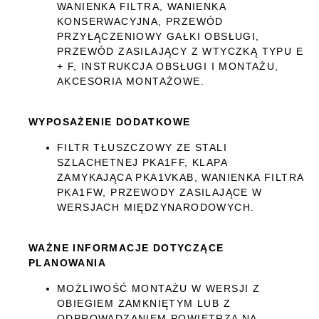
WANIENKA FILTRA, WANIENKA
KONSERWACYJNA, PRZEWÓD
PRZYŁĄCZENIOWY GAŁKI OBSŁUGI,
PRZEWÓD ZASILAJĄCY Z WTYCZKĄ TYPU E
+ F, INSTRUKCJA OBSŁUGI I MONTAŻU,
AKCESORIA MONTAŻOWE.
WYPOSAŻENIE DODATKOWE
FILTR TŁUSZCZOWY ZE STALI
SZLACHETNEJ PKA1FF, KLAPA
ZAMYKAJĄCA PKA1VKAB, WANIENKA FILTRA
PKA1FW, PRZEWODY ZASILAJĄCE W
WERSJACH MIĘDZYNARODOWYCH.
WAŻNE INFORMACJE DOTYCZĄCE
PLANOWANIA
MOŻLIWOŚĆ MONTAŻU W WERSJI Z
OBIEGIEM ZAMKNIĘTYM LUB Z
ODPROWADZANIEM POWIETRZA NA