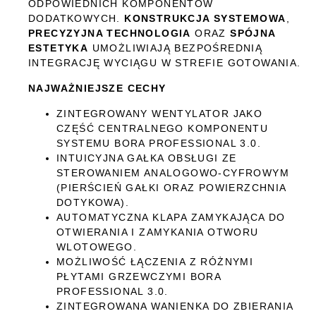
ODPOWIEDNICH KOMPONENTÓW
DODATKOWYCH.
KONSTRUKCJA SYSTEMOWA
,
PRECYZYJNA TECHNOLOGIA
ORAZ
SPÓJNA
ESTETYKA
UMOŻLIWIAJĄ BEZPOŚREDNIĄ
INTEGRACJĘ WYCIĄGU W STREFIE GOTOWANIA.
NAJWAŻNIEJSZE CECHY
ZINTEGROWANY WENTYLATOR JAKO
CZĘŚĆ CENTRALNEGO KOMPONENTU
SYSTEMU BORA PROFESSIONAL 3.0.
INTUICYJNA GAŁKA OBSŁUGI ZE
STEROWANIEM ANALOGOWO-CYFROWYM
(PIERŚCIEŃ GAŁKI ORAZ POWIERZCHNIA
DOTYKOWA).
AUTOMATYCZNA KLAPA ZAMYKAJĄCA DO
OTWIERANIA I ZAMYKANIA OTWORU
WLOTOWEGO.
MOŻLIWOŚĆ ŁĄCZENIA Z RÓŻNYMI
PŁYTAMI GRZEWCZYMI BORA
PROFESSIONAL 3.0.
ZINTEGROWANA WANIENKA DO ZBIERANIA