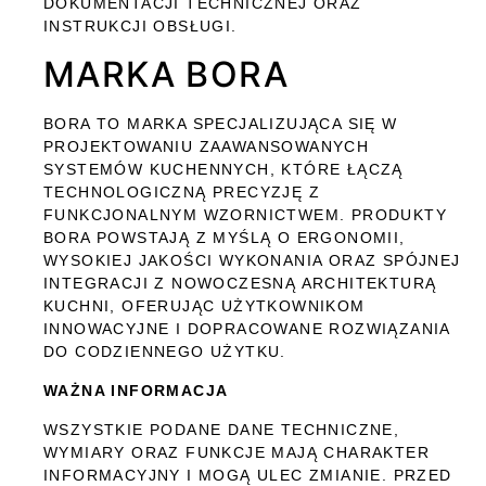
DOKUMENTACJI TECHNICZNEJ ORAZ
INSTRUKCJI OBSŁUGI.
MARKA BORA
BORA TO MARKA SPECJALIZUJĄCA SIĘ W
PROJEKTOWANIU ZAAWANSOWANYCH
SYSTEMÓW KUCHENNYCH, KTÓRE ŁĄCZĄ
TECHNOLOGICZNĄ PRECYZJĘ Z
FUNKCJONALNYM WZORNICTWEM. PRODUKTY
BORA POWSTAJĄ Z MYŚLĄ O ERGONOMII,
WYSOKIEJ JAKOŚCI WYKONANIA ORAZ SPÓJNEJ
INTEGRACJI Z NOWOCZESNĄ ARCHITEKTURĄ
KUCHNI, OFERUJĄC UŻYTKOWNIKOM
INNOWACYJNE I DOPRACOWANE ROZWIĄZANIA
DO CODZIENNEGO UŻYTKU.
WAŻNA INFORMACJA
WSZYSTKIE PODANE DANE TECHNICZNE,
WYMIARY ORAZ FUNKCJE MAJĄ CHARAKTER
INFORMACYJNY I MOGĄ ULEC ZMIANIE. PRZED